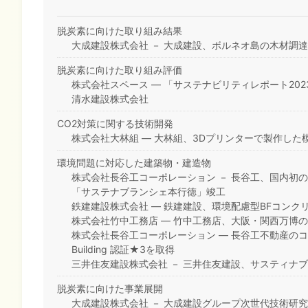
脱炭素に向けた取り組み結果
大成建設株式会社 － 大成建設、ボルネオ島の木材調
脱炭素に向けた取り組み評価
株式会社スペース ― 「サステナビリティレポート20
清水建設株式会社
CO2対策に関する技術開発
株式会社大林組 ― 大林組、3Dプリンターで製作した
環境問題に対応した建築物・建造物
株式会社長谷工コーポレーション － 長谷工、国内初
「サステナブランシェ本行徳」竣工
鉄建建設株式会社 ― 鉄建建設、環境配慮型BFコンクリー
株式会社竹中工務店 ― 竹中工務店、大阪・関西万博
株式会社長谷工コーポレーション ― 長谷工不動産のコン
Building 認証★3を取得
三井住友建設株式会社 － 三井住友建設、サスティナブ
脱炭素に向けた事業展開
大成建設株式会社 － 大成建設グループ次世代技術研