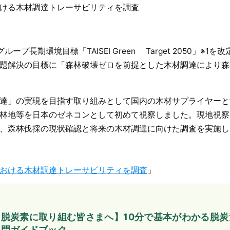
ける木材調達トレーサビリティを調査
期環境目標「TAISEI Green Target 2050」※1を改
題解決の目標に「森林破壊ゼロを前提とした木材調達により森
達」の実現を目指す取り組みとして国内の木材サプライヤーと
林地等を日本のゼネコンとして初めて視察しました。現地視察
、森林伐採の現状確認と将来の木材調達に向けた調査を実施し
おける木材調達トレーサビリティを調査
」
【脱炭素に取り組む皆さまへ】10分で基本がわかる脱炭
入門ガイドブック