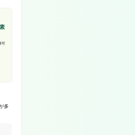
素
解可
が多