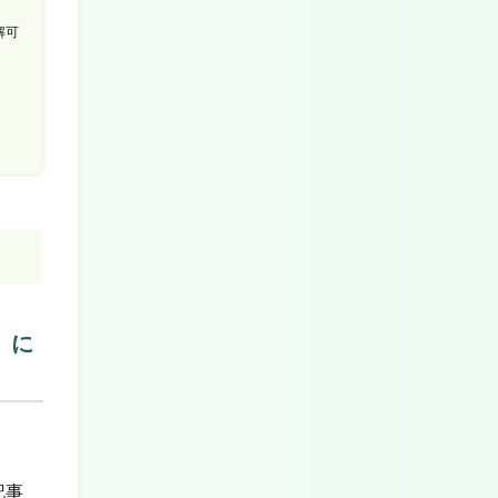
解可
』に
記事