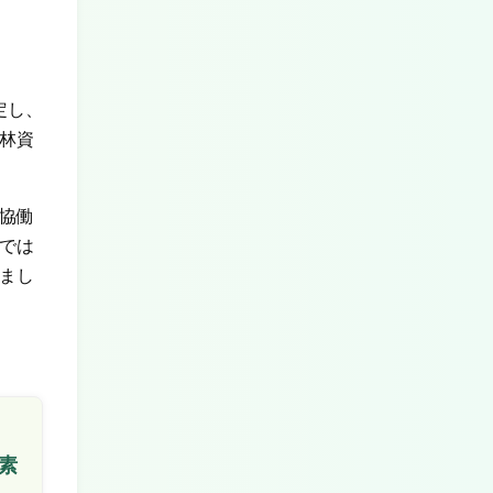
定し、
林資
協働
では
まし
素