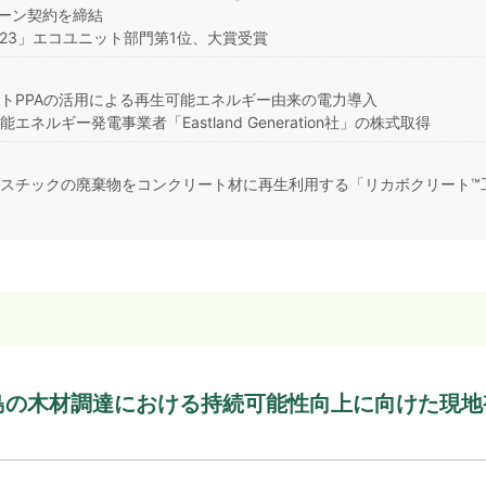
ローン契約を締結
023」エコユニット部門第1位、大賞受賞
ートPPAの活用による再生可能エネルギー由来の電力導入
ルギー発電事業者「Eastland Generation社」の株式取得
ラスチックの廃棄物をコンクリート材に再生利用する「リカボクリート™
オ島の木材調達における持続可能性向上に向けた現地