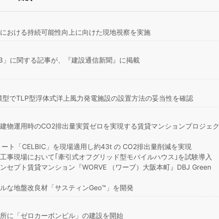
達における持続可能性向上に向けた現地視察を実施
23」に関する記事が、『建設通信新聞』に掲載
模型でTLP型浮体式洋上風力発電施設の設置方法の妥当性を確認
の建物運用時のCO2排出量実質ゼロを実現する賃貸マンションプロジェ
ト「CELBIC」を現場適用し約43t の CO2排出量削減を実現
の工事現場において｢牽引式オフグリッド型モバイルハウス｣を試験導入
セプト賃貸マンション『WORVE （ワーブ）大阪本町』DBJ Green
ルな地盤改良材「サスティンGeo™」を開発
究所に「ゼロカーボンビル」の建設を開始