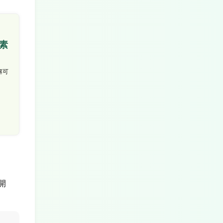
素
解可
開