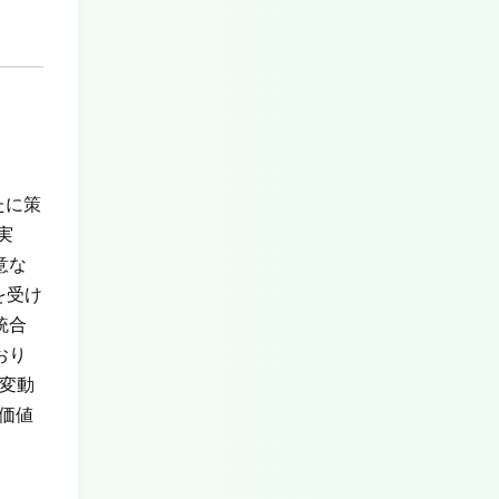
たに策
実
意な
を受け
統合
おり
変動
価値