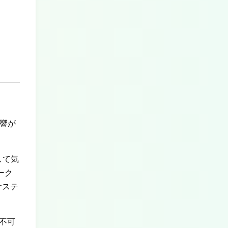
響が
して気
ーク
サステ
不可