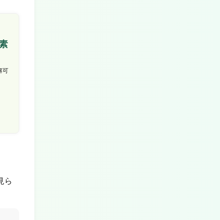
素
解可
見ら