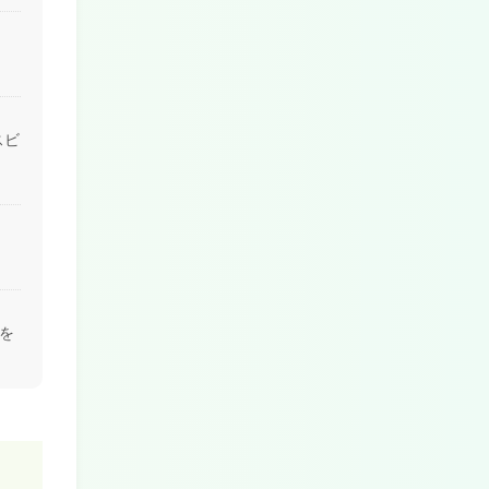
スビ
】
を