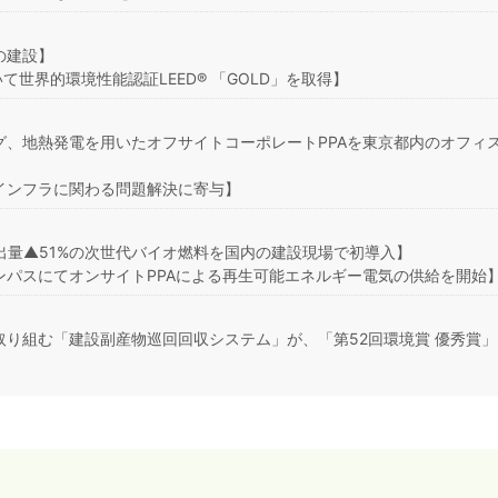
の建設】
いて世界的環境性能認証LEED® 「GOLD」を取得】
、地熱発電を用いたオフサイトコーポレートPPAを東京都内のオフィ
インフラに関わる問題解決に寄与】
出量▲51%の次世代バイオ燃料を国内の建設現場で初導入】
パスにてオンサイトPPAによる再生可能エネルギー電気の供給を開始
り組む「建設副産物巡回回収システム」が、「第52回環境賞 優秀賞」