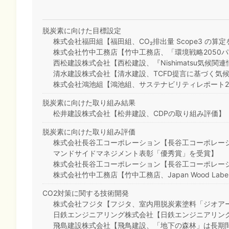
脱炭素に向けた目標設定
株式会社福田組【福田組、CO₂排出量 Scope3 の算
株式会社竹中工務店【竹中工務店、「環境戦略2050
西松建設株式会社【西松建設、『Nishimatsu気候関連
清水建設株式会社【清水建設、TCFD提言に基づく気
株式会社鴻池組【鴻池組、サステナビリティレポート2
脱炭素に向けた取り組み結果
松井建設株式会社【松井建設、CDPの取り組み評価】
脱炭素に向けた取り組み評価
株式会社長谷工コーポレーション【長谷工コーポレーシ
マンドサイドマネジメント表彰「優秀賞」を受賞】
株式会社長谷工コーポレーション【長谷工コーポレーション、D
株式会社竹中工務店【竹中工務店、Japan Wood Labelお
CO2対策に関する技術開発
株式会社フジタ【フジタ、室内用脱炭素塗料「ジオア
日鉄エンジニアリング株式会社【日鉄エンジニアリング
飛島建設株式会社【飛鳥建設、「地下の森林」は長期