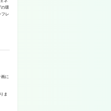
ェネ
プの環
ンフレ
計画に
りま