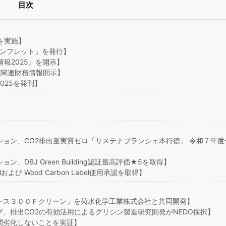
目次
定を実施】
パンフレット」を発行】
情報2025』を開示】
候関連財務情報開示】
025を発刊】
ョン、CO2排出量実質ゼロ「サステナブランシェ本行徳」 令和７年度
BJ Green Building認証最高評価★5を取得】
よび Wood Carbon Label使用承認を取得】
ース３００Ｆクリーン」を菊水化学工業株式会社と共同開発】
、排出CO2の有効活用によるグリシン製造研究開発がNEDO採択】
間劣化しないことを実証】