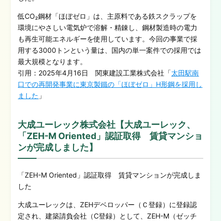
低CO₂鋼材「ほぼゼロ」は、主原料である鉄スクラップを
環境にやさしい電気炉で溶解・精錬し、鋼材製造時の電力
も再生可能エネルギーを使用しています。今回の事業で採
用する3000トンという量は、国内の単一案件での採用では
最大規模となります。
引用：2025年4月16日 関東建設工業株式会社「
太田駅南
口での再開発事業に東京製鐵の「ほぼゼロ」H形鋼を採用し
ました
」
大成ユーレック株式会社【大成ユーレック、
「ZEH-M Oriented」認証取得 賃貸マンショ
ンが完成しました】
「ZEH-M Oriented」認証取得 賃貸マンションが完成しま
した
大成ユーレックは、ZEHデベロッパー（Ｃ登録）に登録認
定され、建築請負会社（C登録）として、ZEH-M（ゼッチ