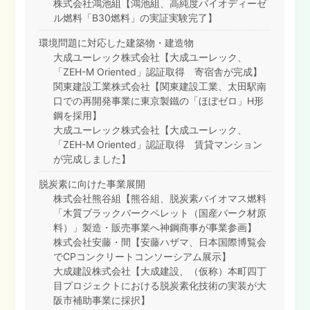
株式会社鴻池組【鴻池組、高純度バイオディーゼ
ル燃料「B30燃料」の実証実験完了】
環境問題に対応した建築物・建造物
大成ユーレック株式会社【大成ユーレック、
「ZEH-M Oriented」認証取得 寄宿舎が完成】
関東建設工業株式会社【関東建設工業、太田駅南
口での再開発事業に東京製鐵の「ほぼゼロ」H形
鋼を採用】
大成ユーレック株式会社【大成ユーレック、
「ZEH-M Oriented」認証取得 賃貸マンション
が完成しました】
脱炭素に向けた事業展開
株式会社熊谷組【熊谷組、脱炭素バイオマス燃料
「木質ブラックバークペレット（国産バーク材原
料）」製造・販売事業へ神鋼商事が事業参画】
株式会社安藤・間【安藤ハザマ、日本国際博覧会
でCPコンクリートコンソーシアム展示】
大成建設株式会社【大成建設、（仮称）本町四丁
目プロジェクトにおける脱炭素化技術の実装が大
阪市補助事業に採択】