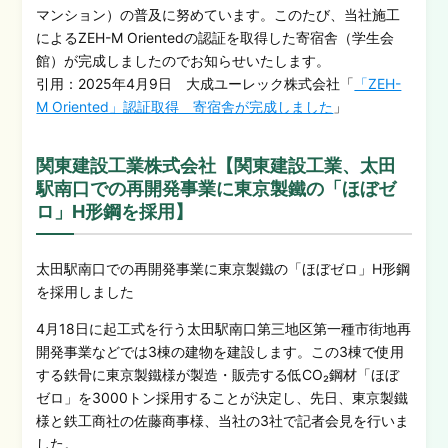
マンション）の普及に努めています。このたび、当社施工
によるZEH-M Orientedの認証を取得した寄宿舎（学生会
館）が完成しましたのでお知らせいたします。
引用：2025年4月9日 大成ユーレック株式会社「
「ZEH-
M Oriented」認証取得 寄宿舎が完成しました
」
関東建設工業株式会社【関東建設工業、太田
駅南口での再開発事業に東京製鐵の「ほぼゼ
ロ」H形鋼を採用】
太田駅南口での再開発事業に東京製鐵の「ほぼゼロ」H形鋼
を採用しました
4月18日に起工式を行う太田駅南口第三地区第一種市街地再
開発事業などでは3棟の建物を建設します。この3棟で使用
する鉄骨に東京製鐵様が製造・販売する低CO₂鋼材「ほぼ
ゼロ」を3000トン採用することが決定し、先日、東京製鐵
様と鉄工商社の佐藤商事様、当社の3社で記者会見を行いま
した。