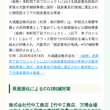
（仮称）本町四丁目プロジェクトにおける脱炭素化技術の
実装が大阪市補助事業に採択－脱炭素先行地域に選定され
た御堂筋エリアの脱炭素化を推進－
大成建設株式会社（社長：相川善郎）は、学校法人相愛学
園との共同事業として進めている大規模複合ビル開発事業
「（仮称）本町四丁目プロジェクト」（以下、本プロジェ
クト）において、オフィス部分でのCO2排出を減らす取り
組みが評価され、大阪市の『脱炭素先行地域』※1の補助事
業に採択されました。
引用：2025年4月14日 大成建設株式会社「
（仮称）本町
四丁目プロジェクトにおける脱炭素化技術の実装が大阪市
補助事業に採択－脱炭素先行地域に選定された御堂筋エリ
アの脱炭素化を推進－
」
再資源化によるCO2削減対策
株式会社竹中工務店【竹中工務店、万博会場