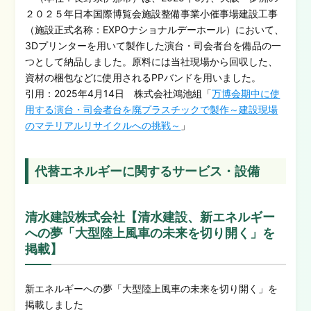
２０２５年日本国際博覧会施設整備事業小催事場建設工事
（施設正式名称：EXPOナショナルデーホール）において、
3Dプリンターを用いて製作した演台・司会者台を備品の一
つとして納品しました。原料には当社現場から回収した、
資材の梱包などに使用されるPPバンドを用いました。
引用：2025年4月14日 株式会社鴻池組「
万博会期中に使
用する演台・司会者台を廃プラスチックで製作～建設現場
のマテリアルリサイクルへの挑戦～
」
代替エネルギーに関するサービス・設備
清水建設株式会社【清水建設、新エネルギー
への夢「大型陸上風車の未来を切り開く」を
掲載】
新エネルギーへの夢「大型陸上風車の未来を切り開く」を
掲載しました