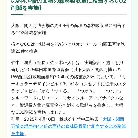
の約4.4倍の面積の森林吸収量に相当するCO2
削減を実施】
大阪・関西万博会場の約4.4倍の面積の森林吸収量に相当す
るCO2削減を実施
様々なCO2削減技術をPW(パビリオンワールド)西工区諸施
設23件で推進
竹中工務店（社長：佐々木正人）は、実施設計・施工を担
当した2025年日本国際博覧会（以下大阪・関西万博）の
PW西工区(敷地面積約20.4ha)の諸施設23件において、「サ
ーキュラーデザインビルド®」※1をコンセプトに従来のスク
ラップ＆ビルドから「つくる」・「つかう」・「つなぐ」
をキーワードにリユース・リサイクル・アップサイクルな
ど、資源投入量と廃棄物を削減する取組みを推進し、大幅
なCO2削減を実施しました。
引用：2025年4月10日 株式会社竹中工務店「
大阪・関西
万博会場の約4.4倍の面積の森林吸収量に相当するCO2削減
を実施
」