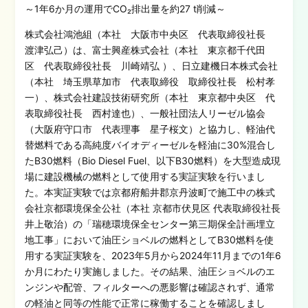
～1年6か月の運用でCO₂排出量を約27 t削減～
株式会社鴻池組（本社 大阪市中央区 代表取締役社長
渡津弘己）は、富士興産株式会社（本社 東京都千代田
区 代表取締役社長 川崎靖弘 ）、日立建機日本株式会社
（本社 埼玉県草加市 代表取締役 取締役社長 松村孝
一）、株式会社建設技術研究所（本社 東京都中央区 代
表取締役社長 西村達也）、一般社団法人リーゼル協会
（大阪府守口市 代表理事 星子桜文）と協力し、軽油代
替燃料である高純度バイオディーゼルを軽油に30%混合し
たB30燃料（Bio Diesel Fuel、以下B30燃料）を大型造成現
場に建設機械の燃料として使用する実証実験を行いまし
た。本実証実験では京都府船井郡京丹波町で施工中の株式
会社京都環境保全公社（本社 京都市伏見区 代表取締役社長
井上敬治）の「瑞穂環境保全センター第三期保全計画埋立
地工事」において油圧ショベルの燃料としてB30燃料を使
用する実証実験を、2023年5月から2024年11月までの1年6
か月にわたり実施しました。その結果、油圧ショベルのエ
ンジンや配管、フィルターへの悪影響は確認されず、通常
の軽油と同等の性能で正常に稼働することを確認しまし