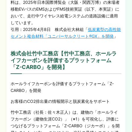
料は、2025年日本国際博覧会（大阪・関西万博）の来場者
移動EVバスのEMSおよびFMS技術実証（以下、本実証）に
おいて、走行中ワイヤレス給電システムの道路設備に適用
しています。
引用：2025年4月8日 株式会社大林組「
低炭素型の高性能
セメント複合材料「ユニバーサルクリート®GX」を開発
」
株式会社竹中工務店【竹中工務店、ホールラ
イフカーボンを評価するプラットフォーム
「Z-CARBO」を開発】
ホールライフカーボンを評価するプラットフォーム「Z-
CARBO」を開発
お客様のCO2排出量の情報開示と脱炭素化をサポート
竹中工務店（社長：佐々木正人）は、建物の「ホールライ
フカーボン（建物生涯CO2）」（※1）を可視化し、評価に
つなげるプラットフォーム「Z-CARBO（ジカーボ）」を開