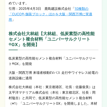
めています。
引用：2025年4月3日 鹿島建設株式会社「
10種類の
「CUCO®-舗装ブロック」ほかを大阪・関西万博に実適
用
」
株式会社大林組【大林組、低炭素型の高性能
セメント複合材料「ユニバーサルクリート
®GX」を開発】
低炭素型の高性能セメント複合材料「ユニバーサルクリー
ト®GX」を開発
大阪・関西万博 来場者移動EVバス 走行中ワイヤレス給電の
道路設備に適用
株式会社大林組（本社：東京都港区、社長：佐藤俊美）は
太平洋マテリアル株式会社（本社：東京都北区、社長：岡
村隆吉）と共同で、低炭素型の高性能セメント複合材料
（※1）「ユニバーサルクリートGX」を開発しました。本材