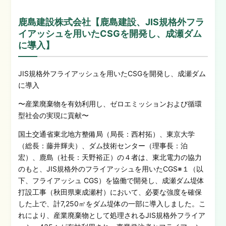
鹿島建設株式会社【鹿島建設、JIS規格外フラ
イアッシュを用いたCSGを開発し、成瀬ダム
に導入】
JIS規格外フライアッシュを用いたCSGを開発し、成瀬ダム
に導入
〜産業廃棄物を有効利用し、ゼロエミッションおよび循環
型社会の実現に貢献〜
国土交通省東北地方整備局（局長：西村拓）、東京大学
（総長：藤井輝夫）、ダム技術センター（理事長：泊
宏）、鹿島（社長：天野裕正）の４者は、東北電力の協力
のもと、JIS規格外のフライアッシュを用いたCGS※１（以
下、フライアッシュ CGS）を協働で開発し、成瀬ダム堤体
打設工事（秋田県東成瀬村）において、必要な強度を確保
した上で、計7,250㎡をダム堤体の一部に導入しました。こ
れにより、産業廃棄物として処理されるJIS規格外フライア