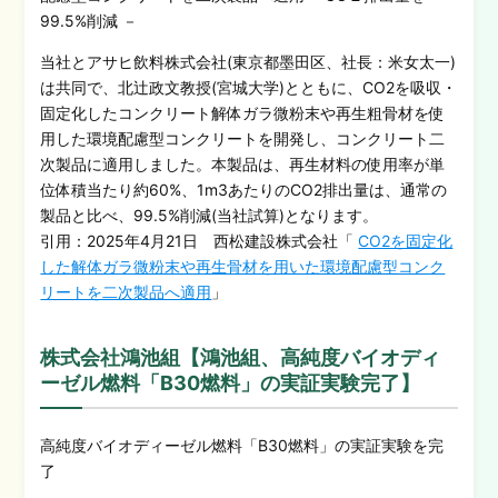
99.5%削減 －
当社とアサヒ飲料株式会社(東京都墨田区、社長：米女太一)
は共同で、北辻政文教授(宮城大学)とともに、CO2を吸収・
固定化したコンクリート解体ガラ微粉末や再生粗骨材を使
用した環境配慮型コンクリートを開発し、コンクリート二
次製品に適用しました。本製品は、再生材料の使用率が単
位体積当たり約60%、1m3あたりのCO2排出量は、通常の
製品と比べ、99.5%削減(当社試算)となります。
引用：2025年4月21日 西松建設株式会社「
CO2を固定化
した解体ガラ微粉末や再生骨材を用いた環境配慮型コンク
リートを二次製品へ適用
」
株式会社鴻池組【鴻池組、高純度バイオディ
ーゼル燃料「B30燃料」の実証実験完了】
高純度バイオディーゼル燃料「B30燃料」の実証実験を完
了