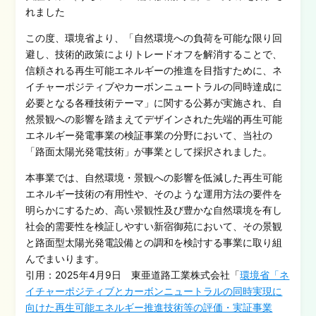
れました
この度、環境省より、「自然環境への負荷を可能な限り回
避し、技術的政策によりトレードオフを解消することで、
信頼される再生可能エネルギーの推進を目指すために、ネ
イチャーポジティブやカーボンニュートラルの同時達成に
必要となる各種技術テーマ」に関する公募が実施され、自
然景観への影響を踏まえてデザインされた先端的再生可能
エネルギー発電事業の検証事業の分野において、当社の
「路面太陽光発電技術」が事業として採択されました。
本事業では、自然環境・景観への影響を低減した再生可能
エネルギー技術の有用性や、そのような運用方法の要件を
明らかにするため、高い景観性及び豊かな自然環境を有し
社会的需要性を検証しやすい新宿御苑において、その景観
と路面型太陽光発電設備との調和を検討する事業に取り組
んでまいります。
引用：2025年4月9日 東亜道路工業株式会社「
環境省「ネ
イチャーポジティブとカーボンニュートラルの同時実現に
向けた再生可能エネルギー推進技術等の評価・実証事業