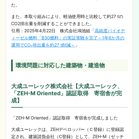
た。
また、本取り組みにより、軽油使用時と比較して約27 tの
CO2排出量を削減することができました。
引用：2025年4月22日 株式会社鴻池組「
高純度バイオデ
ィーゼル燃料「B30燃料」の実証実験を完了～1年6か月の
運用でCO₂排出量を約27 t削減～
」
環境問題に対応した建築物・建造物
大成ユーレック株式会社【大成ユーレック、
「ZEH-M Oriented」認証取得 寄宿舎が完
成】
「ZEH-M Oriented」認証取得 寄宿舎が完成しました
大成ユーレックは、ZEHデベロッパー（Ｃ登録）に登録認
定され、建築請負会社（C登録）として、ZEH-M（ゼッチ