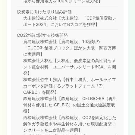
場から使用電力を100％グリーン電力化】
脱炭素に向けた取り組み評価
大末建設株式会社【大末建設、「CDP気候変動レ
ポート2024」においてBスコアを獲得】
CO2対策に関する技術開発
鹿島建設株式会社【鹿島建設、10種類の
「CUCO®-舗装ブロック」ほかを大阪・関西万博
に実適用】
株式会社大林組【大林組、低炭素型の高性能セメ
ント複合材料「ユニバーサルクリート®GX」を開
発】
株式会社竹中工務店【竹中工務店、ホールライフ
カーボンを評価するプラットフォーム「Z-
CARBO」を開発】
鉄建建設株式会社【鉄建建設、CELBIC-RA（再生
骨材を使用した CELBIC）の国土交通大臣認定取
得】
西松建設株式会社【西松建設、CO2を固定化した
解体ガラ微粉末や再生骨材を用いた環境配慮型コ
ンクリートを二次製品へ適用】