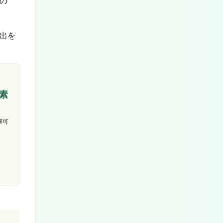
の
出を
素
解可