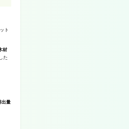
ット
木材
した
排出量