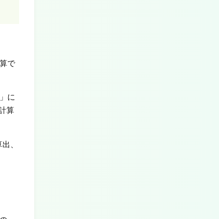
換算で
」に
計算
算出、