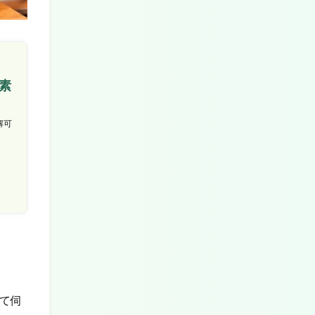
素
解可
て伺