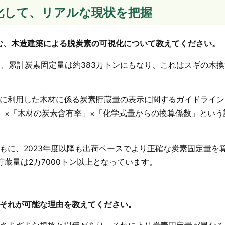
化して、リアルな現状を把握
取り組む、木造建築による脱炭素の可視化について教えてください。
り、累計炭素固定量は約383万トンにもなり、これはスギの木
に利用した木材に係る炭素貯蔵量の表示に関するガイドライン
」×「木材の炭素含有率」×「化学式量からの換算係数」という
もに、2023年度以降も出荷ベースでより正確な炭素固定量を
貯蔵量は2万7000トン以上となっています。
それが可能な理由を教えてください。