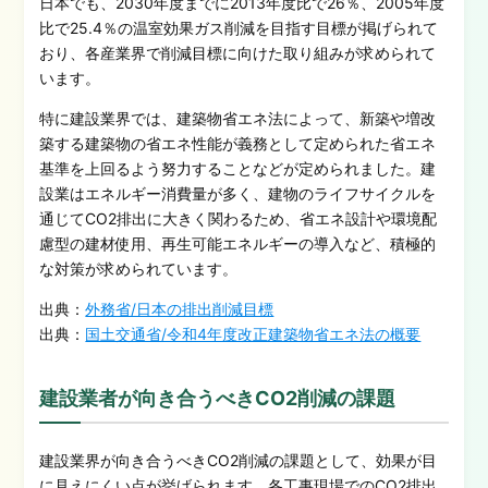
日本でも、2030年度までに2013年度比で26％、2005年度
比で25.4％の温室効果ガス削減を目指す目標が掲げられて
おり、各産業界で削減目標に向けた取り組みが求められて
います。
特に建設業界では、建築物省エネ法によって、新築や増改
築する建築物の省エネ性能が義務として定められた省エネ
基準を上回るよう努力することなどが定められました。建
設業はエネルギー消費量が多く、建物のライフサイクルを
通じてCO2排出に大きく関わるため、省エネ設計や環境配
慮型の建材使用、再生可能エネルギーの導入など、積極的
な対策が求められています。
出典：
外務省/日本の排出削減目標
出典：
国土交通省/令和4年度改正建築物省エネ法の概要
建設業者が向き合うべきCO2削減の課題
建設業界が向き合うべきCO2削減の課題として、効果が目
に見えにくい点が挙げられます。各工事現場でのCO2排出