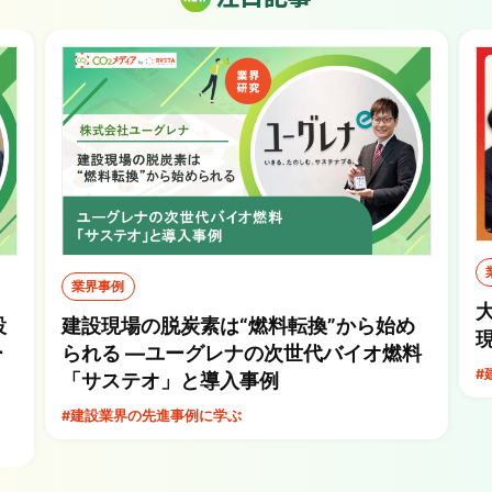
業界事例
設
建設現場の脱炭素は“燃料転換”から始め
ー
られる ―ユーグレナの次世代バイオ燃料
#
「サステオ」と導入事例
#建設業界の先進事例に学ぶ