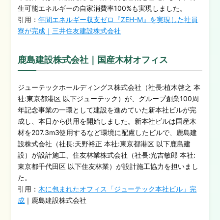
生可能エネルギーの自家消費率100%も実現しました。
引用：
年間エネルギー収支ゼロ『ZEH-M』を実現した社員
寮が完成｜三井住友建設株式会社
鹿島建設株式会社｜国産木材オフィス
ジューテックホールディングス株式会社（社長:植木啓之 本
社:東京都港区 以下ジューテック）が、グループ創業100周
年記念事業の一環として建設を進めていた新本社ビルが完
成し、本日から供用を開始しました。新本社ビルは国産木
材を207.3m3使用するなど環境に配慮したビルで、鹿島建
設株式会社（社長:天野裕正 本社:東京都港区 以下鹿島建
設）が設計施工、住友林業株式会社（社長:光吉敏郎 本社:
東京都千代田区 以下住友林業）が設計施工協力を担いまし
た。
引用：
木に包まれたオフィス「ジューテック本社ビル」完
成
｜鹿島建設株式会社