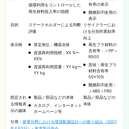
有率の表示
循環利用をコントロールした
再生材料投入率の指標
難燃剤不使用の
表示
目的
ステークホルダーによる判断
リサイクラーにお
評価
ける分別作業効率
向上
表示例
算定単位：機器全体
再生プラ材料の
含有率：＞PP＜
資源再利用指標：XX %〜
R50()
XX%
意味：再生プラ
資源再利用質量：YY kg〜
材料含有率
YY kg
50±10%
難燃剤不使用：
＞ABS＜FR0
想定され
製品／部品などの本体
製品／部品などの
る情報表
本体
カタログ、インターネット
示の媒体
ホームページ等
引用：
家電分野における環境配慮設計への取り組み（2007
年4月5日）- 家電製品協会