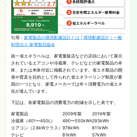
引用：
家電製品の環境配慮設計とは | 環境配慮設計｜一般
財団法人 家電製品協会
統一省エネラベル
は、家電量販店などの店頭において展示
されているエアコンや冷蔵庫、テレビなどの家電製品の本
体、または
本体
付近に掲載されています。省エネ製品の開
発や普及を目的として作られた省エネラベリング制度が要
因の一つとなり、家電メーカーでは年々消費電力の省エネ
化が進んでいます。
下記は、各家電製品の消費電力の削減を示した表です。
家電製品
2009年製
2019年製
冷蔵庫（401〜450L）
490〜550kWh
293kWh
エアコン（2.8kWクラス）
978kWh
811kWh
テレビ
81kWh
57kWh