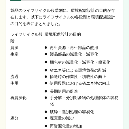
製品のライフサイクル段階別に、環境配慮設計の目的が存
在します。以下にライフサイクルの各段階と環境配慮設計
の目的を表にまとめました。
ライフサイクル段
環境配慮設計の
目的
階
資源
再生資源・再生部品の使用
生産
製品部品の減量化・減容化
梱包材の減量化・減容化・簡素化
省エネ等による環境負荷の削減
流通
輸送時の作業性・積載性の向上
使用
使用段階における省エネ性の向上
長期使用の促進
再資源化
手分解・分別対象物の処理解体の容易
化
破砕・選別処理の容易化
処分
廃棄量の減少
再資源化量の増加