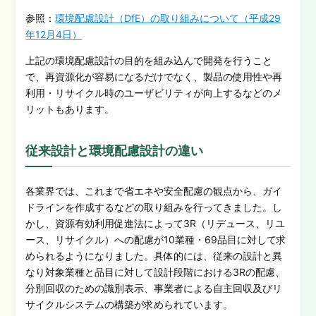
参照：
環境配慮設計（DfE）の取り組みについて（平成29
年12月4日
）
上記の環境配慮設計の目的を組み込んで開発を行うこと
で、再資源化が容易になるだけでなく、製品の使用性や再
利用・リサイクル時のユーザビリティが向上するなどのメ
リットもあります。
従来設計と環境配慮設計の違い
各業界では、これまで省エネや安全配慮の観点から
、
ガイ
ドラインを作成するなどの取り組みを
行って
きました。し
かし、資源有効利用促進法によって3R（リデュース、リユ
ース、リサイクル）への配慮が10
業種・
69
品目に対して
求
められるようになりました。
具体的には、従来の設計と異
なり対象業種と品目に対して設計段階における
3R
の配慮、
分別回収のための識別表示、事業者による自主回収及びリ
サイクルシステムの構築が求められています。