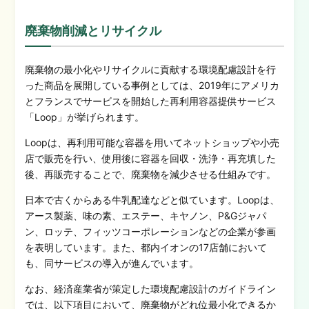
廃棄物削減とリサイクル
廃棄物の最小化やリサイクルに貢献する環境配慮設計を行
った商品を展開している事例としては、2019年にアメリカ
とフランスでサービスを開始した再利用容器提供サービス
「Loop」が挙げられます。
Loopは、再利用可能な容器を用いてネットショップや小売
店で販売を行い、使用後に容器を回収・洗浄・再充填した
後、再販売することで、廃棄物を減少させる仕組みです。
日本で古くからある牛乳配達などと似ています。
Loop
は、
アース製薬、味の素、エステー、キヤノン、P&Gジャパ
ン、ロッテ、フィッツコーポレーションなどの企業が参画
を表明しています。また、都内イオンの17店舗において
も、同サービスの導入が進んでいます。
なお、経済産業省が策定した環境配慮設計のガイドライン
では、以下項目において、廃棄物がどれ位最小化できるか