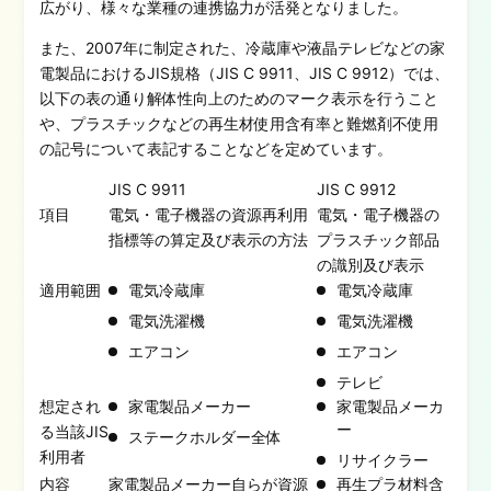
広がり、様々な業種の連携協力が活発となりました。
また、2007年に制定された、冷蔵庫や液晶テレビなどの家
電製品におけるJIS規格（JIS C 9911、JIS C 9912）では、
以下の表の通り解体性向上のためのマーク表示を行うこと
や、プラスチックなどの再生材使用含有率と難燃剤不使用
の記号について表記することなどを定めています。
JIS C 9911
JIS C 9912
項目
電気・電子機器の資源再利用
電気・電子機器の
指標等の算定及び表示の方法
プラスチック部品
の識別及び表示
適用範囲
電気冷蔵庫
電気冷蔵庫
電気洗濯機
電気洗濯機
エアコン
エアコン
テレビ
想定され
家電製品メーカー
家電製品メーカ
ー
る当該JIS
ステークホルダー全体
利用者
リサイクラー
内容
家電製品メーカー自らが資源
再生プラ材料含