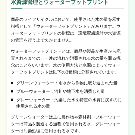
水資源管理とウォーターフットプリント
商品のライフサイクルにおいて、使用された水の量を示す
指標として「ウォーターフットプリント」があります。
ウ
ォーターフットプリント
の指標は、環境配慮設計や水資源
の管理を行う上で欠かせません。
ウォーターフットプリントとは、商品や製品が生産から廃
棄されるまでの、一連の流れで消費される水の量を
測る
概
念のことをいいます。水の使用方法と水源によってウォー
ターフットプリントは以下の3種類に分類されています。
グリーンウォーター：雨水から作物に取り込まれた量
ブルー
ウォーター
：河川や地下水を消費した量
グレーウォーター：汚染した水を特定の水質に戻すのに
使用される水の量
グリーンウォーターは主に農作物や森林剤、ブルーウォー
ターは商品を製造する過程で使用される水、グレーウォー
ターは汚染処理に使用される水です。