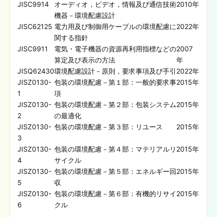
JISC9914
オーディオ，ビデオ，情報及び通信技術
2010年
機器－環境配慮設計
JISC62125
電力用及び制御用ケーブルの環境配慮に
2022年
関する指針
JISC9911
電気・電子機器の資源再利用指標などの
2007
算定及び表示の方法
年
JISQ62430
環境配慮設計－原則，要求事項及び手引
2022年
JISZ0130-
包装の環境配慮－第１部：一般的要求事
2015年
1
項
JISZ0130-
包装の環境配慮－第２部：包装システム
2015年
2
の最適化
JISZ0130-
包装の環境配慮－第３部：リユース
2015年
3
JISZ0130-
包装の環境配慮－第４部：マテリアルリ
2015年
4
サイクル
JISZ0130-
包装の環境配慮－第５部：エネルギー回
2015年
5
収
JISZ0130-
包装の環境配慮－第６部：有機的リサイ
2015年
6
クル