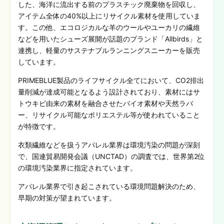
した、海洋に流出する前のプラスチック廃棄物を回収し、
アイテム全体の40%以上にリサイクル素材を使用していま
す。この他、エコロジカルな羊のウールやユーカリの繊維
などを用いたシューズ展開が話題のブランド「Allbirds」と
連携し、軽量のサステナブルランニングスニーカーを販売
しています。
PRIMEBLUE製品のライフサイクル全てにおいて、CO2排出
量削減が達成可能となるよう設計されており、素材にはサ
トウキビ由来の素材を融合させたバイオ素材や天然ラバ
ー、リサイクル可能なポリエステル等が使われてい
ること
が特徴で
す。
衣類繊維などを扱うアパレル業界は環境汚染の問題が深刻
で、国連貿易開発会議（UNCTAD）の調査では、世界第2位
の環境汚染業界に指定されています。
アパレル
業界で引き起こされている環境問題解決のため、
早期の対策が望まれています。