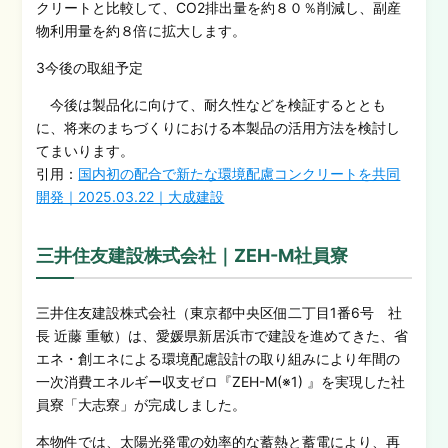
クリートと比較して、CO2排出量を約８０％削減し、副産
物利用量を約８倍に拡大します。
3今後の取組予定
今後は製品化に向けて、耐久性などを検証するととも
に、将来のまちづくりにおける本製品の活用方法を検討し
てまいります。
引用：
国内初の配合で新たな環境配慮コンクリートを共同
開発｜2025.03.22｜大成建設
三井住友建設株式会社｜ZEH-M社員寮
三井住友建設株式会社（東京都中央区佃二丁目1番6号 社
長 近藤 重敏）は、愛媛県新居浜市で建設を進めてきた、省
エネ・創エネによる環境配慮設計の取り組みにより年間の
一次消費エネルギー収支ゼロ『ZEH-M(※1) 』を実現した社
員寮「大志寮」が完成しました。
本物件では、太陽光発電の効率的な蓄熱と蓄電により、再