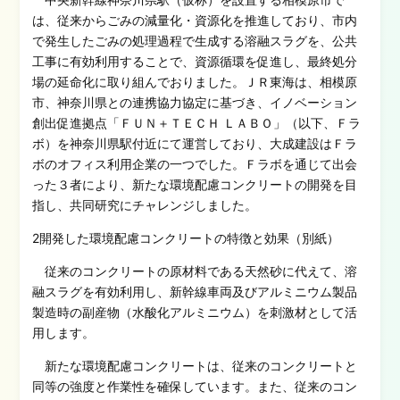
は、従来からごみの減量化・資源化を推進しており、市内
で発生したごみの処理過程で生成する溶融スラグを、公共
工事に有効利用することで、資源循環を促進し、最終処分
場の延命化に取り組んでおりました。ＪＲ東海は、相模原
市、神奈川県との連携協力協定に基づき、イノベーション
創出促進拠点「ＦＵＮ＋ＴＥＣＨ ＬＡＢＯ」（以下、Ｆラ
ボ）を神奈川県駅付近にて運営しており、大成建設はＦラ
ボのオフィス利用企業の一つでした。Ｆラボを通じて出会
った３者により、新たな環境配慮コンクリートの開発を目
指し、共同研究にチャレンジしました。
2開発した環境配慮コンクリートの特徴と効果（別紙）
従来のコンクリートの原材料である天然砂に代えて、溶
融スラグを有効利用し、新幹線車両及びアルミニウム製品
製造時の副産物（水酸化アルミニウム）を刺激材として活
用します。
新たな環境配慮コンクリートは、従来のコンクリートと
同等の強度と作業性を確保しています。また、従来のコン