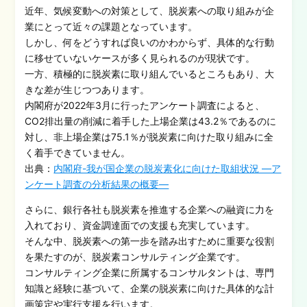
近年、気候変動への対策として、脱炭素への取り組みが企
業にとって近々の課題となっています。
しかし、何をどうすれば良いのかわからず、具体的な行動
に移せていないケースが多く見られるのが現状です。
一方、積極的に脱炭素に取り組んでいるところもあり、大
きな差が生じつつあります。
内閣府が2022年3月に行ったアンケート調査によると、
CO2排出量の削減に着手した上場企業は43.2％であるのに
対し、非上場企業は75.1％が脱炭素に向けた取り組みに全
く着手できていません。
出典：
内閣府-我が国企業の脱炭素化に向けた取組状況 ―ア
ンケート調査の分析結果の概要―
さらに、銀行各社も脱炭素を推進する企業への融資に力を
入れており、資金調達面での支援も充実しています。
そんな中、脱炭素への第一歩を踏み出すために重要な役割
を果たすのが、脱炭素コンサルティング企業です。
コンサルティング企業に所属するコンサルタントは、専門
知識と経験に基づいて、企業の脱炭素に向けた具体的な計
画策定や実行支援を行います。