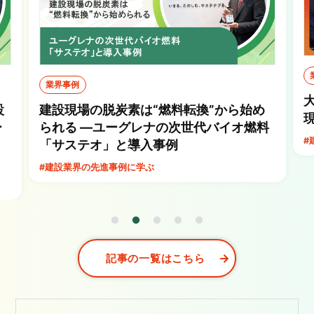
業界事例
設
建設現場の脱炭素は“燃料転換”から始め
ー
られる ―ユーグレナの次世代バイオ燃料
#
「サステオ」と導入事例
#建設業界の先進事例に学ぶ
記事の一覧はこちら