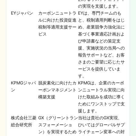
の実現を支援します。
EYジャパン
カーボンニュートラ
EYは、専門チームのも
ルに向けた投資促進
と、税制適用判断をはじ
税制等適用支援サー
め、産業競争力強化法に
ビス
基づく事業適応計画およ
び申請書などの策定支
援、実施状況の当局への
報告サポートなど、お客
さまのご要望に応じたサ
ービスを提供していま
す。
KPMGジャパ
脱炭素化に向けたカ
KPMGは、企業のカーボ
ン
ーボンマネジメント
ンニュートラル実現に向
構築支援
けた取組みを成功に導く
ためにワンストップで支
援します。
株式会社三菱
GX（グリーントラン
当社は貴社のGX実現、
総合研究所
スフォーメーショ
ひいてはグローバルサプ
ン）を実現するため
ライチェーン変革への対