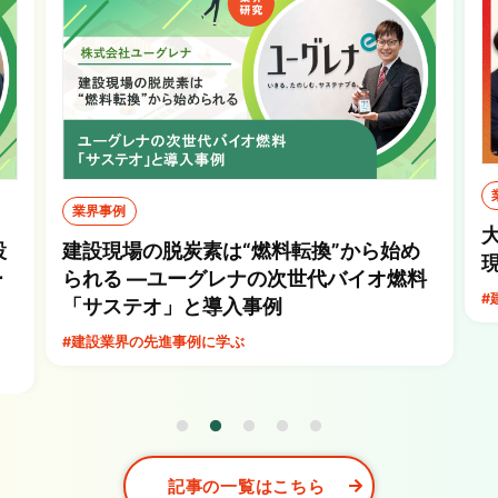
業界事例
設
建設現場の脱炭素は“燃料転換”から始め
ー
られる ―ユーグレナの次世代バイオ燃料
#
「サステオ」と導入事例
#建設業界の先進事例に学ぶ
記事の一覧はこちら