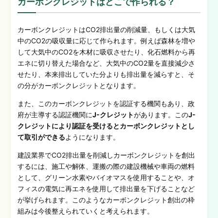
カーボンクレジットはどこで作られる？
カーボンクレジットはCO2排出量の削減量、もしくは大気
中のCO2の吸収量に応じて作られます。例えば森林を増や
して大気中のCO2を木材に吸収させたり、化石燃料から再
エネに切り替えた場合など、大気中のCO2量を直接減少さ
せたり、本来排出していた分よりも排出量を減らすと、そ
の分がカーボンクレジットとなります。
また、このカーボンクレジットを認証する機関もあり、政
府が主導する認証機関に
J-クレジット
があります。この
J-
クレジットにより認証を受けるとカーボンクレジットとし
て取引ができる
ようになります。
建設業界でCO2排出量を削減しカーボンクレジットを創出
するには、施工や解体、運搬の際の建設機械や車両の燃料
として、グリーン水素やバイオマスを使用することや、オ
フィスの電気に再エネを使用して排出量を下げることなど
が挙げられます。このようなカーボンクレジット創出の枠
組みは今後整えられていくと考えられます。