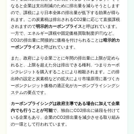
なると企業は支出削減のために排出量を減らそうとします
ので、課税により日本全体の排出量が低下する効果が得ら
れます。この炭素税は排出されるCO2量に応じて直接課税
されますので
明示的カーボンプライス
と呼ばれています。
一方で、エネルギー課税や固定価格買取制度(FIT)など、
CO2の排出量に間接的に価格を付けられることは
暗示的カ
ーボンプライス
と呼ばれています。
また、政府により企業ごとに年間の排出量に上限が定めら
れると、上限を超えた分は排出できる権利、つまりカーボ
ンクレジットを購入することにより相殺されます。この排
出枠の設定と炭素税などの拡大により市場原理に基づくカ
ーボンクレジット価格の適正化がカーボンプライシングシ
ステムの要点です。
カーボンプライシングは政府主導である場合に加えて企業
内でも行うことが可能
で、独自にCO2排出に値段を付けて
いる企業もあり、企業のCO2排出量を減少させる取り組み
の一環として行われています。