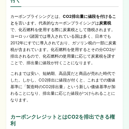
付く
カーボンプライシングとは、
CO2排出量に値段を付けるこ
と
を言います。代表的なカーボンプライシングは
炭素税
で、化石燃料を使用する際に炭素税として徴税されます。
ヨーロッパ諸国では導入されている国は多く、日本でも
2012年にすでに導入されており、ガソリン税の一部に炭素
税が含まれています。化石燃料を使用するとその分CO2が
排出されるので、化石燃料の使用量に応じて炭素税を課す
ことで、排出量に値段が付くことになります。
これまでは安い、短納期、高品質だと商品が売れた時代で
した。しかし、CO2排出に値段が付くと、これまでの価値
基準に「製造時のCO2排出量」という新しい価値基準が加
わることになり、排出量に応じた値段がつけられることに
なります。
カーボンクレジットとはCO2を排出できる権
利