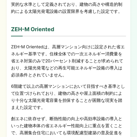
実的な水準として定義されており、建物の高さや構造的制
約による太陽光発電設備の設置限界を考慮した設定です。
ZEH-M Oriented
ZEH-M Orientedは、高層マンション向けに設定された省エ
ネルギー基準です。住棟全体での一次エネルギー消費量を
省エネ対策のみで20パーセント削減することが求められて
おり、太陽光発電などの再生可能エネルギー設備の導入は
必須条件とされていません。
6階建て以上の高層マンションにおいて目指すべき基準とし
て位置づけられており、建物の高さや屋上面積の制約によ
り十分な太陽光発電容量を担保することが困難な現実を踏
まえた設定です。
創エネに依存せず、断熱性能の向上や高効率設備の導入と
いった建物本体の省エネルギー性能向上に重点を置くこと
で、高層集合住宅においても環境配慮型建築の普及促進を