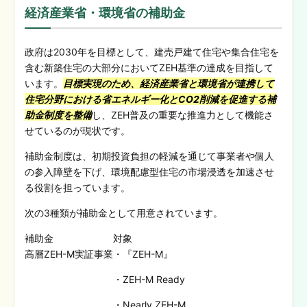
経済産業省・環境省の補助金
政府は2030年を目標として、建売戸建て住宅や集合住宅を
含む新築住宅の大部分においてZEH基準の達成を目指して
います。
目標実現のため、経済産業省と環境省が連携して
住宅分野における省エネルギー化とCO2削減を促進する補
助金制度を整備
し、ZEH普及の重要な推進力として機能さ
せているのが現状です。
補助金制度は、初期投資負担の軽減を通じて事業者や個人
の参入障壁を下げ、環境配慮型住宅の市場浸透を加速させ
る役割を担っています。
次の3種類が補助金として用意されています。
補助金
対象
高層ZEH-M実証事業
・『ZEH-M』
・ZEH-M Ready
・Nearly ZEH-M