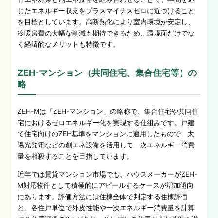
じたエネルギー収支をプラスマイナスゼロに近づけること
を目標としています。高断熱化により室内環境が安定し、
冷暖房費の大幅な削減も期待できるため、環境面だけでな
く経済的なメリットも特徴です。
ZEH-マンション（共同住宅、集合住宅等）の
略
ZEH-Mは「ZEH-マンション」の略称で、集合住宅や共同住
宅におけるゼロエネルギー化を実現する仕組みです。戸建
て住宅向けのZEH基準をマンションに適用したもので、太
陽光発電などの創エネ設備を活用して一次エネルギー消費
量を相殺することを目指しています。
近年では賃貸マンション市場でも、ハウスメーカーがZEH-
M対応物件として積極的にアピールするケースが増加傾向
にあります。評価方法には住棟全体で判定する住棟評価
と、各住戸単位で外皮性能や一次エネルギー消費量を計算