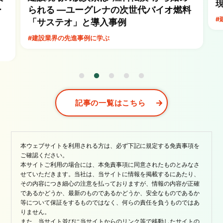
ー
られる ―ユーグレナの次世代バイオ燃料
#
「サステオ」と導入事例
#建設業界の先進事例に学ぶ
記事の一覧はこちら
本ウェブサイトを利用される方は、必ず下記に規定する免責事項を
ご確認ください。
本サイトご利用の場合には、本免責事項に同意されたものとみなさ
せていただきます。当社は、当サイトに情報を掲載するにあたり、
その内容につき細心の注意を払っておりますが、情報の内容が正確
であるかどうか、最新のものであるかどうか、安全なものであるか
等について保証をするものではなく、何らの責任を負うものではあ
りません。
また、当サイト並びに当サイトからのリンク等で移動したサイトの