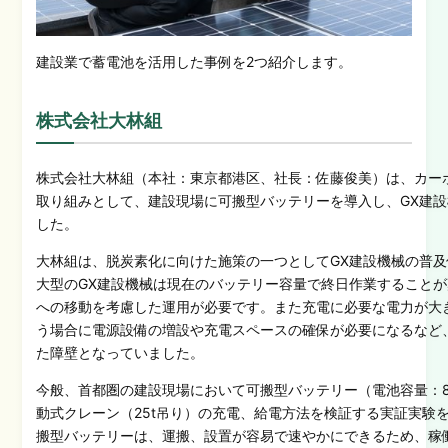
建設業で蓄電池を活用した事例を2つ紹介します。
株式会社大林組
株式会社大林組（本社：東京都港区、社長：佐藤俊美）は、カー
取り組みとして、建設現場に可搬型バッテリーを導入し、GX建
した。
大林組は、脱炭素化に向けた施策の一つとしてGX建設機械の普
大型のGX建設機械は現在のバッテリー容量で終日作業すること
への移動を考慮した運用が必要です。また充電に必要な電力が大
う場合に電源設備の増設や充電スペースの確保が必要になるなど
た障壁となっていました。
今般、首都圏の建設現場において可搬型バッテリー（電池容量：85
動式クレーン（25t吊り）の充電、給電方法を検証する実証実験
搬型バッテリーは、運搬、設置が容易で速やかにできるため、稼