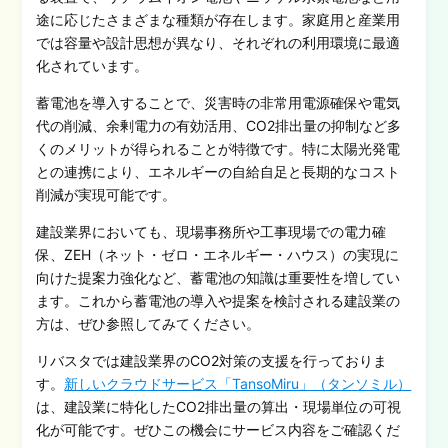
途に応じたさまざまな種類が存在します。家庭用と産業用
では容量や設計思想が異なり、それぞれの利用環境に最適
化されています。
蓄電池を導入することで、災害時の非常用電源確保や電気
代の削減、余剰電力の有効活用、CO2排出量の抑制など多
くのメリットが得られることが特徴です。特に太陽光発電
との連携により、エネルギーの自給自足と長期的なコスト
削減が実現可能です。
建設業界においても、現場事務所や工事現場での電力確
保、ZEH（ネット・ゼロ・エネルギー・ハウス）の実現に
向けた提案力強化など、蓄電池の知識は重要性を増してい
ます。これから蓄電池の導入や提案を検討される建設業の
方は、ぜひ参照してみてください。
リバスタでは建設業界のCO2対策の支援を行っておりま
す。
新しいクラウドサービス「TansoMiru」（タンソミル）
は、建設業に特化したCO2排出量の算出・現場単位の可視
化が可能です。ぜひこの機会にサービス内容をご確認くだ