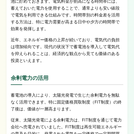
池に貯めておきます。電気料金が割高になる時間帯には、
蓄えておいた電力を使用することで、通常よりも安い値段
で電気を利用できる仕組みです。時間帯別の料金差を活用
する方法は、特に電力需要が高まる日中や夕方の時間帯で
効果を発揮します。
近年、エネルギー価格の上昇が続いており、電気代の負担
は増加傾向です。現代の状況下で蓄電池を導入して電気代
を抑えられることは、経済的な観点から見ても価値のある
投資といえます。
余剰電力の活用
蓄電池の導入により、太陽光発電で生じた余剰電力を無駄
なく活用できます。特に固定価格買取制度（FIT制度）の終
了後は、価値が一層高まります。
従来、太陽光発電による余剰電力は、FIT制度を通じて電力
会社へ売電されていました。FIT制度は再生可能エネルギー
の普及を目的に、発電された電気を一定価格で一定期間買