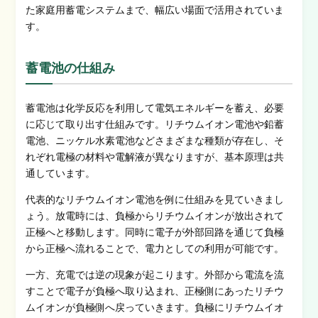
た家庭用蓄電システムまで、幅広い場面で活用されていま
す。
蓄電池の仕組み
蓄電池は化学反応を利用して電気エネルギーを蓄え、必要
に応じて取り出す仕組みです。リチウムイオン電池や鉛蓄
電池、ニッケル水素電池などさまざまな種類が存在し、そ
れぞれ電極の材料や電解液が異なりますが、基本原理は共
通しています。
代表的なリチウムイオン電池を例に仕組みを見ていきまし
ょう。放電時には、負極からリチウムイオンが放出されて
正極へと移動します。同時に電子が外部回路を通じて負極
から正極へ流れることで、電力としての利用が可能です。
一方、充電では逆の現象が起こります。外部から電流を流
すことで電子が負極へ取り込まれ、正極側にあったリチウ
ムイオンが負極側へ戻っていきます。負極にリチウムイオ