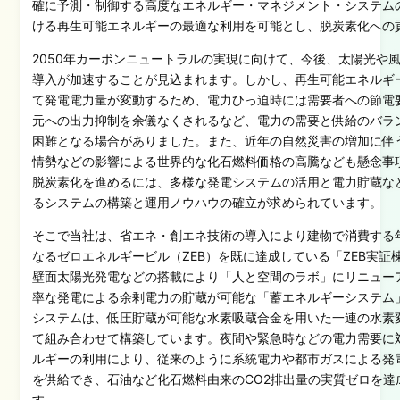
確に予測・制御する高度なエネルギー・マネジメント・システム
ける再生可能エネルギーの最適な利用を可能とし、脱炭素化への
2050年カーボンニュートラルの実現に向けて、今後、太陽光や
導入が加速することが見込まれます。しかし、再生可能エネルギ
て発電電力量が変動するため、電力ひっ迫時には需要者への節電
元への出力抑制を余儀なくされるなど、電力の需要と供給のバラ
困難となる場合がありました。また、近年の自然災害の増加に伴
情勢などの影響による世界的な化石燃料価格の高騰なども懸念事
脱炭素化を進めるには、多様な発電システムの活用と電力貯蔵な
るシステムの構築と運用ノウハウの確立が求められています。
そこで当社は、省エネ・創エネ技術の導入により建物で消費する
なるゼロエネルギービル（ZEB）を既に達成している「ZEB実
壁面太陽光発電などの搭載により「人と空間のラボ」にリニュー
率な発電による余剰電力の貯蔵が可能な「蓄エネルギーシステム
システムは、低圧貯蔵が可能な水素吸蔵合金を用いた一連の水素
て組み合わせて構築しています。夜間や緊急時などの電力需要に
ルギーの利用により、従来のように系統電力や都市ガスによる発
を供給でき、石油など化石燃料由来のCO2排出量の実質ゼロを達
す。