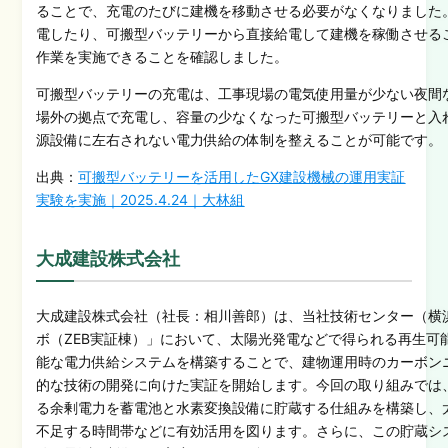
ることで、充電のたびに建機を移動させる必要がなくなりました
電したり、可搬型バッテリーから直接給電して建機を稼働させる
作業を実施できることを確認しました。
可搬型バッテリーの充電は、工事現場の電気使用量が少ない夜間
場外の拠点で充電し、容量の少なくなった可搬型バッテリーと入
源設備に左右されない電力供給の体制を整えることが可能です。
出典：
可搬型バッテリーを活用したGX建設機械の運用実証
実験を実施｜2025.4.24｜大林組
大成建設株式会社
大成建設株式会社（社長：相川善郎）は、当社技術センター（横
ボ（ZEB実証棟）」において、太陽光発電などで得られる再生可
能な電力供給システムを構築することで、建物運用時のカーボン
的な技術の開発に向けた実証を開始します。今回の取り組みでは
る余剰電力を蓄電池と水素変換設備に貯蔵する仕組みを構築し、
不足する時間帯などに有効活用を図ります。さらに、この貯蔵シ