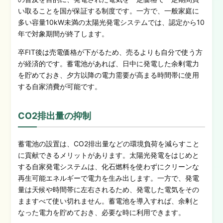
い取ることを国が保証する制度です。一方で、一般家庭に
多い容量10kW未満の太陽光発電システムでは、認定から10
年で対象期間が終了します。
卒FIT後は売電価格が下がるため、売るよりも自分で使う方
が経済的です。蓄電池があれば、日中に発電した余剰電力
を貯めておき、夕方以降の電力需要が高まる時間帯に使用
する自家消費が可能です。
CO2排出量の抑制
蓄電池の設置は、CO2排出量などの環境負荷を減らすこと
に貢献できるメリットがあります。太陽光発電をはじめと
する自家発電システムは、化石燃料を使わずにクリーンな
再生可能エネルギーで電力を生み出します。一方で、発電
量は天候や時間帯に左右されるため、発電した電気をその
まますべて使い切れません。蓄電池を導入すれば、余剰と
なった電力を貯めておき、必要な時に利用できます。