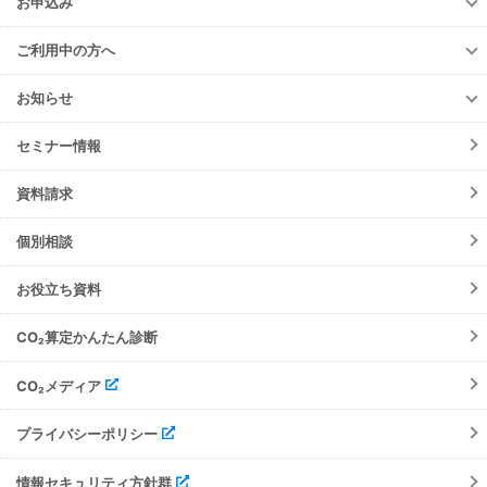
お申込み
TansoMiru燃料
お申込み
ご利用中の方へ
TansoMiru管理
ご利用中の方へ
TansoMiru電力
お知らせ
各種お手続き
TansoMiru産廃
お知らせ
初期設定方法
セミナー情報
TansoMiru燃料(元請会社)
ニュースリリース
動作環境
メンテナンス
資料請求
よくあるご質問
障害情報
会員規約
個別相談
機能リリース
ご請求について
イベント
お役立ち資料
注意事項
TansoMiru管理
サポート・お問合せ
CO₂算定かんたん診断
TansoMiru電力
TansoMir産廃
CO₂メディア
プライバシーポリシー
情報セキュリティ方針群