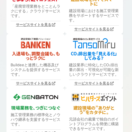
トに
「産廃管理業務をとことんラ
建設現場における
施工管理業
クにする」
クラウドサービス
務をサポートするサービスで
です。
す。
サービスサイトを見る
サービスサイトを見る
入退場も、調整会議も、も
CO
排出量を「見える化」
2
っとラクに
してみる？
Buildeeと連携した機器及び
建設業界に特化したCO
排出
2
システムを提供するサービス
量の算出・可視化が可能な新
です。
しいクラウドサービスです。
サービスサイトを見る
サービスサイトを見る
現場業務を、つぎにつなぐ
建設現場の”ありがと
う”をカタチに。
施工管理業務の標準化と
ノウ
元請会社の裁量で独自のポイ
ハウ継承を支援するサービス
ントプログラムを簡便に構築
です。
できるサービスです。