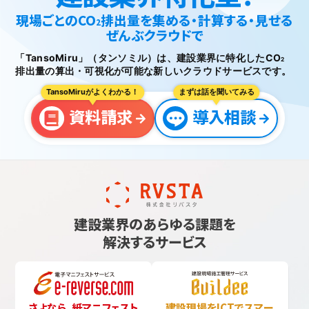
現場ごとのCO
排出量を集める・計算する・見せる
2
ぜんぶクラウドで
「TansoMiru」（タンソミル）は、建設業界に特化したCO
2
排出量の
算出・可視化が可能な新しいクラウドサービスです。
TansoMiruがよくわかる！
まずは話を聞いてみる
資料請求
導入相談
建設業界のあらゆる課題を
解決するサービス
さよなら、紙マニフェスト
建設現場をICTでスマー