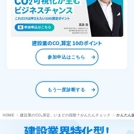
建設業のCO₂算定 10のポイント
参加申込はこちら
もう一度診断する
HOME
建設業のCO₂算定、いまどの段階？かんたんチェック
かんたん診
建設業界特化型！