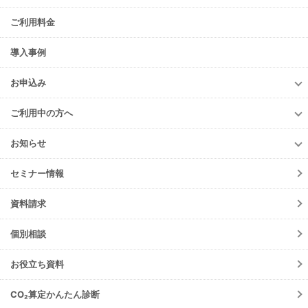
機能紹介
ご利用料金
TansoMiru管理
TansoMiru電力
導入事例
TansoMiru産廃
お申込み
TansoMiru燃料
お申込み
ご利用中の方へ
TansoMiru管理
ご利用中の方へ
TansoMiru電力
お知らせ
各種お手続き
TansoMiru産廃
お知らせ
初期設定方法
セミナー情報
TansoMiru燃料(元請会社)
ニュースリリース
動作環境
メンテナンス
資料請求
よくあるご質問
障害情報
会員規約
個別相談
機能リリース
ご請求について
イベント
お役立ち資料
注意事項
TansoMiru管理
サポート・お問合せ
CO₂算定かんたん診断
TansoMiru電力