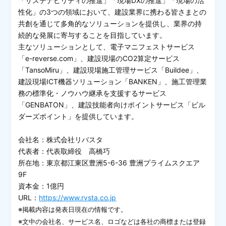
「サステナビリティの推進」「現場DXの推進」「現場の活
性化」の3つの領域において、建設業界に携わる皆さまとの
共創を通じて多角的なソリューションを提供し、業界の持
続的な発展に寄与することを目指しています。
主なソリューションとして、電子マニフェストサービス
「e-reverse.com」、建設現場のCO2算定サービス
「TansoMiru」、建設現場施工管理サービス「Buildee」、
建設現場ICT機器ソリューション「BANKEN」、施工管理業
務の標準化・ノウハウ継承を支援するサービス
「GENBATON」、建設技能者向けポイントサービス「ビル
ダーズポイント」を提供しています。
会社名：株式会社リバスタ
代表者：代表取締役 高橋巧
所在地：東京都江東区豊洲5-6-36 豊洲プライムスクエア
9F
資本金：1億円
URL：
https://www.rvsta.co.jp
※掲載内容は発表日現在の情報です。
※文中の会社名、サービス名、ロゴなどは各社の商標または登録