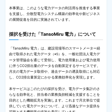
本事業は、このような電力データの利活用を推進する事業
を支援し、分散型電力システム構築の効率化や新ビジネス
の展開促進を目的に実施されています。
採択を受けた「TansoMiru 電力」について
「TansoMiru 電力」は、建設現場等のスマートメーター経
由で取得された電力データ
を、一般社団法人電力デ
（※5）
ータ管理協会を通じて受領し、電力使用量および電力使用
に伴うCO2排出量のデータを自動算定するサービスです。
月次の電力データ取得や、過去データの遡及取得にも対応
し、CO2排出量算定にかかる業務効率化を実現します。
本サービスはこのたびの採択を受け、電力データ集計のさ
らなる効率化と、担当者の業務負担軽減を支援することを
目的とした機能拡充を実施します。これまで月次単位で提
供していた電力データについて、より迅速なデータ提供を
可能とする機能等の追加を予定しています。