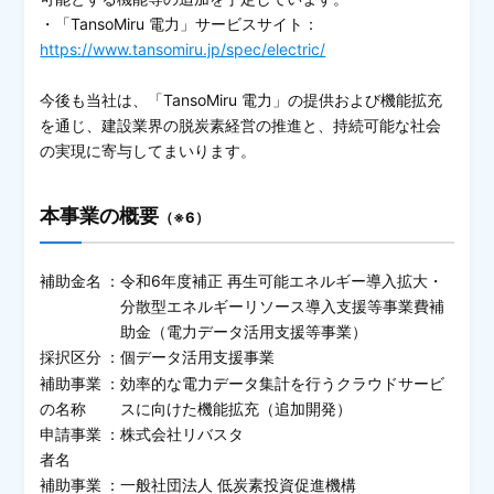
・「TansoMiru 電力」サービスサイト：
https://www.tansomiru.jp/spec/electric/
今後も当社は、「TansoMiru 電力」の提供および機能拡充
を通じ、建設業界の脱炭素経営の推進と、持続可能な社会
の実現に寄与してまいります。
本事業の概要
（※6）
補助金名
：
令和6年度補正 再生可能エネルギー導入拡大・
分散型エネルギーリソース導入支援等事業費補
助金（電力データ活用支援等事業）
採択区分
：
個データ活用支援事業
補助事業
：
効率的な電力データ集計を行うクラウドサービ
の名称
スに向けた機能拡充（追加開発）
申請事業
：
株式会社リバスタ
者名
補助事業
：
一般社団法人 低炭素投資促進機構