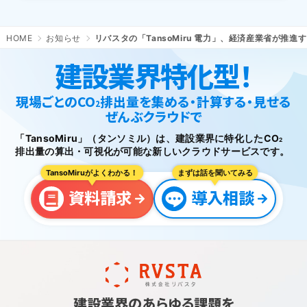
HOME
お知らせ
リバスタの「TansoMiru 電力」、経済産業省が
建設業界特化型！
現場ごとのCO
排出量を集める・計算する・見せる
2
ぜんぶクラウドで
「TansoMiru」（タンソミル）は、建設業界に特化したCO
2
排出量の
算出・可視化が可能な新しいクラウドサービスです。
TansoMiruがよくわかる！
まずは話を聞いてみる
資料請求
導入相談
建設業界のあらゆる課題を