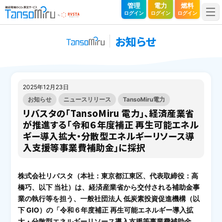
TansoMiru（タンソミル）｜建設現場のCO₂算定サービス
管理
電力
燃料
ログイン
ログイン
ログイン
お知らせ
2025年12月23日
お知らせ
ニュースリリース
TansoMiru電力
リバスタの「TansoMiru 電力」、経済産業省
が推進する「令和６年度補正 再生可能エネル
ギー導入拡大・分散型エネルギーリソース導
入支援等事業費補助金」に採択
株式会社リバスタ（本社：東京都江東区、代表取締役：高
橋巧、以下 当社）は、経済産業省から交付される補助金事
業の執行等を担う、一般社団法人 低炭素投資促進機構（以
下 GIO）の「令和６年度補正 再生可能エネルギー導入拡
大・分散型エネルギーリソース導入支援等事業費補助金