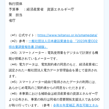
執行団体
予算事
：
経済産業省 資源エネルギー庁
業 担当
省庁
（※1）公式サイト：
https://www.teitanso.or.jp/smamedata/
（※2）参考：
一般社団法人日本建設業連合会 『2023年度CO2
排出量調査報告書 詳細版』
（※3）スマートメーター：電気使用量をデジタルで計測する機
能が搭載されているメーターです。
（※4）電力データは、電気契約者の同意のもと、経済産業省に
認定された一般社団法人電力データ管理協会を通じて提供され
ます。
（※5）スマートメーター経由で取得されたデータの利用には、
あらかじめ電気のご契約者からの同意をいただきます。
（※6）本事業における補助金は経済産業省の資源エネルギー庁
より公布され、事業の執行は同省の需要開拓支援法人であるGIO
が執り行っています。（参考：
令和６年度補正 再生可能エネル