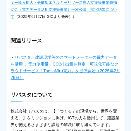
ギー導入拡大・分散型エネルギーリソース導入支援等事業費補
助金（電力データ活用支援等事業）一次公募 採択結果につい
て
（2025年6月27日 GIOより発表））
関連リリース
・
リバスタ、建設現場等のスマートメーターの電力データ
を活用し 電力使用量・CO2排出量を算定・可視化可能なク
ラウドサービス「TansoMiru電力」を提供開始（2025年2月
26日）
リバスタについて
株式会社リバスタは、【「つくる」の現場から、世界を変
える。】をミッションに掲げ、ICTの力を活用して、建設業
界が抱えるさまざまな課題の解決に取り組んでいます。