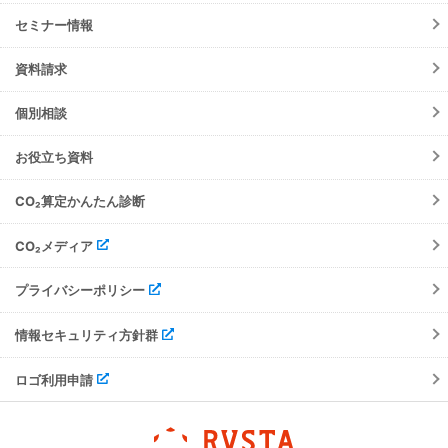
TansoMiru産廃
お知らせ
初期設定方法
セミナー情報
TansoMiru燃料(元請会社)
ニュースリリース
動作環境
メンテナンス
資料請求
よくあるご質問
障害情報
会員規約
個別相談
機能リリース
ご請求について
イベント
お役立ち資料
注意事項
TansoMiru管理
サポート・お問合せ
CO₂算定かんたん診断
TansoMiru電力
TansoMir産廃
CO₂メディア
プライバシーポリシー
情報セキュリティ方針群
ロゴ利用申請