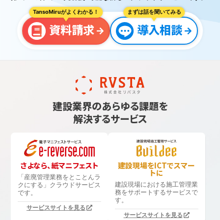
TansoMiruがよくわかる！
まずは話を聞いてみる
資料請求
導入相談
建設業界のあらゆる課題を
解決するサービス
さよなら、紙マニフェスト
建設現場をICTでスマー
トに
「産廃管理業務をとことんラ
建設現場における
施工管理業
クにする」
クラウドサービス
務をサポートするサービスで
です。
す。
サービスサイトを見る
サービスサイトを見る