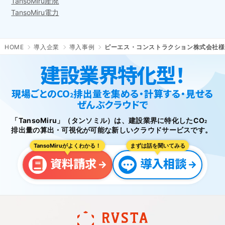
TansoMiru産廃
TansoMiru電力
HOME
導入企業
導入事例
ピーエス・コンストラクション株式会社様
建設業界特化型！
現場ごとのCO
排出量を集める・計算する・見せる
2
ぜんぶクラウドで
「TansoMiru」（タンソミル）は、建設業界に特化したCO
2
排出量の
算出・可視化が可能な新しいクラウドサービスです。
TansoMiruがよくわかる！
まずは話を聞いてみる
資料請求
導入相談