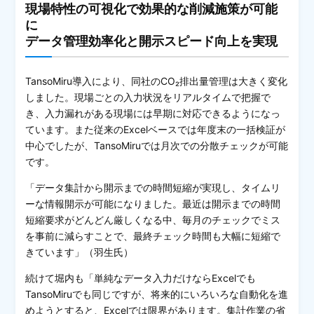
現場特性の可視化で効果的な削減施策が可能
に
データ管理効率化と開示スピード向上を実現
TansoMiru導入により、同社のCO₂排出量管理は大きく変化
しました。現場ごとの入力状況をリアルタイムで把握で
き、入力漏れがある現場には早期に対応できるようになっ
ています。また従来のExcelベースでは年度末の一括検証が
中心でしたが、TansoMiruでは月次での分散チェックが可能
です。
「データ集計から開示までの時間短縮が実現し、タイムリ
ーな情報開示が可能になりました。最近は開示までの時間
短縮要求がどんどん厳しくなる中、毎月のチェックでミス
を事前に減らすことで、最終チェック時間も大幅に短縮で
きています」（羽生氏）
続けて堀内も「単純なデータ入力だけならExcelでも
TansoMiruでも同じですが、将来的にいろいろな自動化を進
めようとすると、Excelでは限界があります。集計作業の省