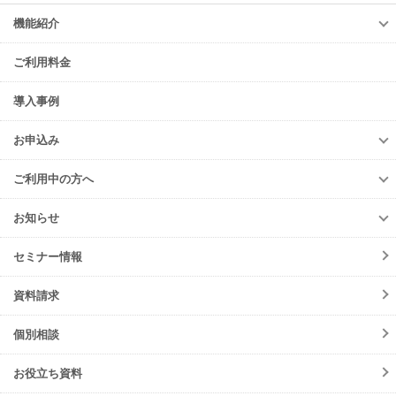
機能紹介
機能紹介
ご利用料金
TansoMiru管理
TansoMiru電力
導入事例
TansoMiru産廃
お申込み
TansoMiru燃料
お申込み
ご利用中の方へ
TansoMiru管理
ご利用中の方へ
TansoMiru電力
お知らせ
各種お手続き
TansoMiru産廃
お知らせ
初期設定方法
セミナー情報
TansoMiru燃料(元請会社)
ニュースリリース
動作環境
メンテナンス
資料請求
よくあるご質問
障害情報
会員規約
個別相談
機能リリース
ご請求について
イベント
お役立ち資料
注意事項
TansoMiru管理