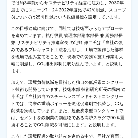
では約3年前からサステナビリティ経営に注力し、2030年
度までにスコープ1・2を2022年度比で42％削減、スコープ
3については25％削減という数値目標を設定しています。
この目標達成に向けて、同社では技術面からもアプローチ
を進めています。執行役員 管理本部副本部長 兼 総務部長
兼 サステナビリティ推進室長 の宅野 伸二氏は「当社の強
みであるプレキャスト工法を活用し、工場で製作した部材
を現場で組み立てることで、現場での労務や施工作業を大
幅に削減し、CO₂排出抑制に取り組んでいます」と説明し
ます。
加えて、環境負荷低減を目指した独自の低炭素コンクリー
ト技術も開発しています。技術本部 技術研究所長の堀内 達
斗氏は「当社独自のスチームレスプレキャストコンクリー
トでは、従来の重油ボイラーを硬化促進剤で代替し、CO₂
削減を実現しています。また、超低炭素型コンクリートで
は、セメントを鉄鋼業の副産物である高炉スラグで90％置
換することでCO₂削減を可能にします」と説明します。
こうした環境配慮の取り組みを進める中で、同社が直面し