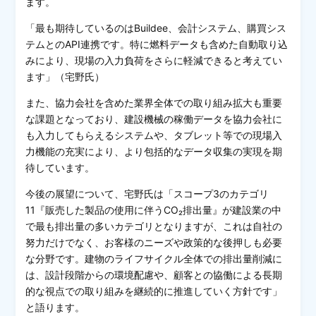
ます。
「最も期待しているのはBuildee、会計システム、購買シス
テムとのAPI連携です。特に燃料データも含めた自動取り込
みにより、現場の入力負荷をさらに軽減できると考えてい
ます」（宅野氏）
また、協力会社を含めた業界全体での取り組み拡大も重要
な課題となっており、建設機械の稼働データを協力会社に
も入力してもらえるシステムや、タブレット等での現場入
力機能の充実により、より包括的なデータ収集の実現を期
待しています。
今後の展望について、宅野氏は「スコープ3のカテゴリ
11『販売した製品の使用に伴うCO₂排出量』が建設業の中
で最も排出量の多いカテゴリとなりますが、これは自社の
努力だけでなく、お客様のニーズや政策的な後押しも必要
な分野です。建物のライフサイクル全体での排出量削減に
は、設計段階からの環境配慮や、顧客との協働による長期
的な視点での取り組みを継続的に推進していく方針です」
と語ります。