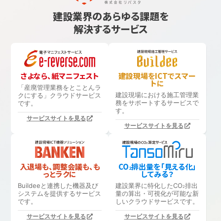
建設業界のあらゆる課題を
解決するサービス
さよなら、紙マニフェスト
建設現場をICTでスマー
トに
「産廃管理業務をとことんラ
建設現場における
施工管理業
クにする」
クラウドサービス
務をサポートするサービスで
です。
す。
サービスサイトを見る
サービスサイトを見る
入退場も、調整会議も、も
CO
排出量を「見える化」
2
っとラクに
してみる？
Buildeeと連携した機器及び
建設業界に特化したCO
排出
2
システムを提供するサービス
量の算出・可視化が可能な新
です。
しいクラウドサービスです。
サービスサイトを見る
サービスサイトを見る