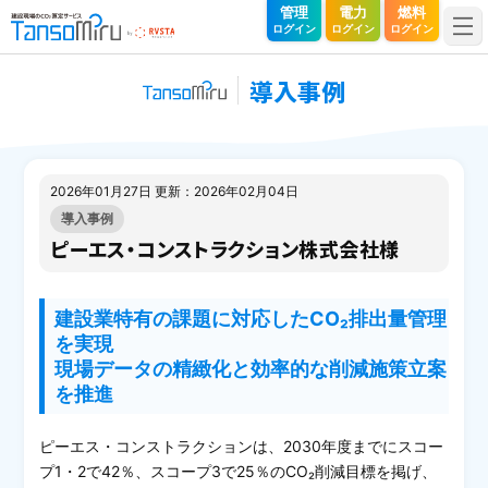
TansoMiru（タンソミル）｜建設現場のCO₂算定サービス
管理
電力
燃料
ログイン
ログイン
ログイン
導入事例
2026年01月27日 更新：2026年02月04日
導入事例
ピーエス・コンストラクション株式会社様
建設業特有の課題に対応したCO₂排出量管理
を実現
現場データの精緻化と効率的な削減施策立案
を推進
ピーエス・コンストラクションは、2030年度までにスコー
プ1・2で42％、スコープ3で25％のCO₂削減目標を掲げ、