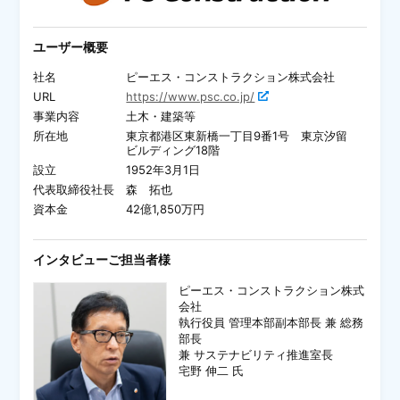
ユーザー概要
社名
ピーエス・コンストラクション株式会社
URL
https://www.psc.co.jp/
事業内容
土木・建築等
所在地
東京都港区東新橋一丁目9番1号 東京汐留
ビルディング18階
設立
1952年3月1日
代表取締役社長
森 拓也
資本金
42億1,850万円
インタビューご担当者様
ピーエス・コンストラクション株式
会社
執行役員 管理本部副本部長 兼 総務
部長
兼 サステナビリティ推進室長
宅野 伸二 氏