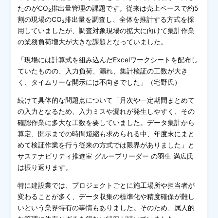
たのがCO₂排出量管理の課題です。従来は売上ベースで約5
割の現場のCO₂排出量を調査し、全体を推計する方式を採
用していましたが、調査対象現場の拡大に向けて集計作業
の業務負荷増大が大きな課題となっていました。
「現場には計算式を組み込んだExcelワークシートを配布し
ていたものの、入力負荷、漏れ、集計検証の工数が大き
く、タイムリーな開示には不向きでした」（宅野氏）
続けて具体的な問題点について「月次や一定期間まとめて
の入力となるため、入力ミスや漏れが発生しやすく、その
確認作業に多大な工数を要していました。データ集計から
算定、開示までの時間短縮も求められる中、年度末にまと
めて検証作業を行う従来の方式では限界がありました」と
サステナビリティ推進室 グループリーダー の羽生 満広氏
は振り返ります。
特に建設業では、プロジェクトごとに施工場所や担当者が
変わることが多く、データ収集の標準化や精度確保が難し
いという業界特有の事情もありました。そのため、属人的